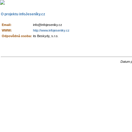
O projektu infoJeseníky.cz
Email:
info@infojeseniky.cz
WWW:
http://www.infojeseniky.cz
Odpovědná osoba:
its Beskydy, s.r.o.
Datum p